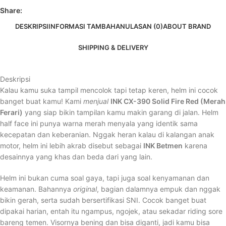
Share:
DESKRIPSI
INFORMASI TAMBAHAN
ULASAN (0)
ABOUT BRAND
SHIPPING & DELIVERY
Deskripsi
Kalau kamu suka tampil mencolok tapi tetap keren, helm ini cocok
banget buat kamu! Kami
menjual
INK CX-390 Solid Fire Red (Merah
Ferari)
yang siap bikin tampilan kamu makin garang di jalan. Helm
half face ini punya warna merah menyala yang identik sama
kecepatan dan keberanian. Nggak heran kalau di kalangan anak
motor, helm ini lebih akrab disebut sebagai
INK Betmen
karena
desainnya yang khas dan beda dari yang lain.
Helm ini bukan cuma soal gaya, tapi juga soal kenyamanan dan
keamanan. Bahannya
original
, bagian dalamnya empuk dan nggak
bikin gerah, serta sudah bersertifikasi SNI. Cocok banget buat
dipakai harian, entah itu ngampus, ngojek, atau sekadar riding sore
bareng temen. Visornya bening dan bisa diganti, jadi kamu bisa