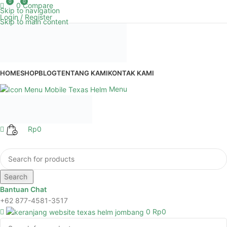
0
0
0
Compare
Skip to navigation
Login / Register
Skip to main content
HOME
SHOP
BLOG
TENTANG KAMI
KONTAK KAMI
Menu
Rp
0
Browse Categories
Search
Bantuan Chat
+62 877-4581-3517
0
Rp
0