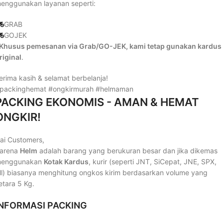
enggunakan layanan seperti:
GRAB
GOJEK
Khusus pemesanan via Grab/GO-JEK, kami tetap gunakan kardus
riginal
.
erima kasih & selamat berbelanja!
packinghemat #ongkirmurah #helmaman
PACKING EKONOMIS - AMAN & HEMAT
ONGKIR!
ai Customers,
arena
Helm
adalah barang yang berukuran besar dan jika dikemas
enggunakan
Kotak Kardus
, kurir (seperti JNT, SiCepat, JNE, SPX,
ll) biasanya menghitung ongkos kirim berdasarkan volume yang
etara 5 Kg.
INFORMASI PACKING