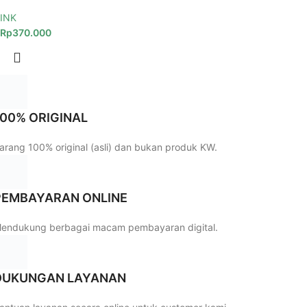
INK
Rp
370.000
100% ORIGINAL
arang 100% original (asli) dan bukan produk KW.
PEMBAYARAN ONLINE
endukung berbagai macam pembayaran digital.
DUKUNGAN LAYANAN