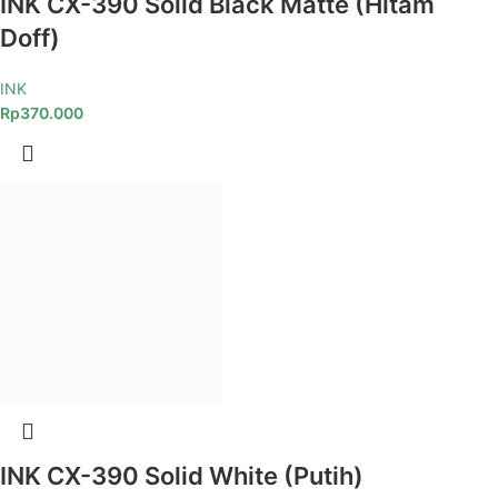
INK CX-390 Solid Black Matte (Hitam
Doff)
INK
Rp
370.000
INK CX-390 Solid White (Putih)