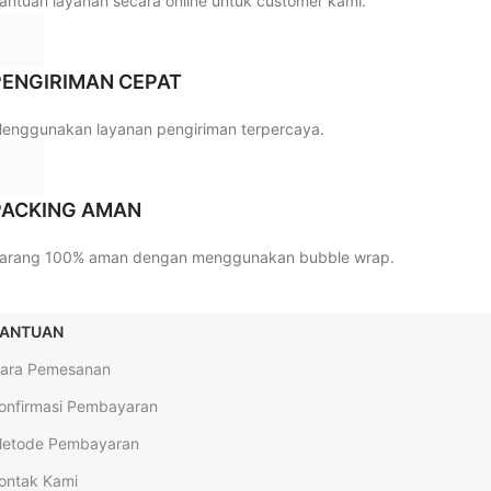
antuan layanan secara online untuk customer kami.
PENGIRIMAN CEPAT
enggunakan layanan pengiriman terpercaya.
PACKING AMAN
arang 100% aman dengan menggunakan bubble wrap.
ANTUAN
ara Pemesanan
onfirmasi Pembayaran
etode Pembayaran
ontak Kami