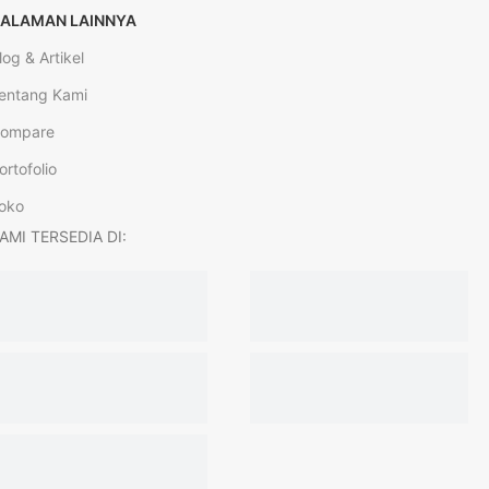
ALAMAN LAINNYA
log & Artikel
entang Kami
ompare
ortofolio
oko
AMI TERSEDIA DI: