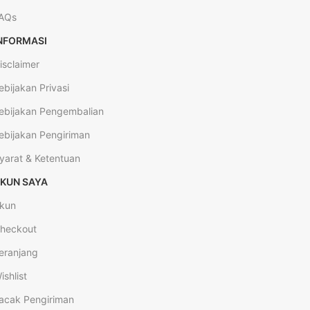
AQs
NFORMASI
isclaimer
ebijakan Privasi
ebijakan Pengembalian
ebijakan Pengiriman
yarat & Ketentuan
KUN SAYA
kun
heckout
eranjang
ishlist
acak Pengiriman