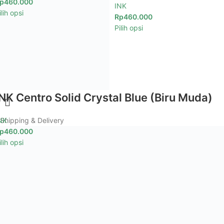
p
460.000
INK
ilih opsi
Rp
460.000
Pilih opsi
INK Centro Solid Crystal Blue (Biru Muda)
NK
Shipping & Delivery
p
460.000
ilih opsi