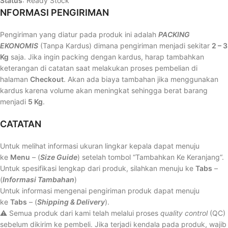
Status
: Ready Stock
NFORMASI PENGIRIMAN
Pengiriman yang diatur pada produk ini adalah
PACKING
EKONOMIS
(Tanpa Kardus) dimana pengiriman menjadi sekitar
2 – 3
Kg
saja. Jika ingin packing dengan kardus, harap tambahkan
keterangan di catatan saat melakukan proses pembelian di
halaman
Checkout
. Akan ada biaya tambahan jika menggunakan
kardus karena volume akan meningkat sehingga berat barang
menjadi
5 Kg
.
CATATAN
Untuk melihat informasi ukuran lingkar kepala dapat menuju
ke
Menu
– (
Size Guide
) setelah tombol “Tambahkan Ke Keranjang“.
Untuk spesifikasi lengkap dari produk, silahkan menuju ke
Tabs
–
(
Informasi Tambahan
)
Untuk informasi mengenai pengiriman produk dapat menuju
ke
Tabs
– (
Shipping & Delivery
).
⚠️ Semua produk dari kami telah melalui proses
quality control
(QC)
sebelum dikirim ke pembeli. Jika terjadi kendala pada produk, wajib