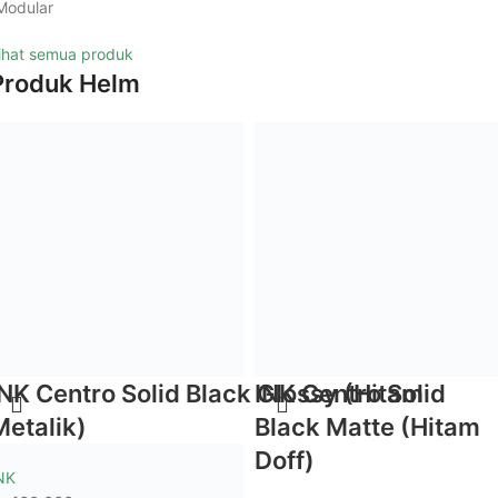
Modular
ihat semua produk
Produk Helm
INK Centro Solid Black Glossy (Hitam
INK Centro Solid
Metalik)
Black Matte (Hitam
Doff)
NK