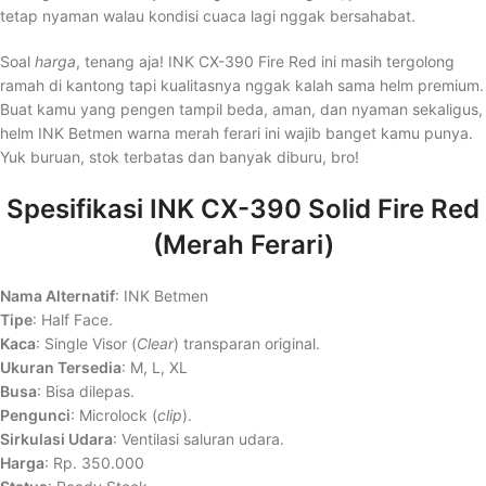
tetap nyaman walau kondisi cuaca lagi nggak bersahabat.
Soal
harga
, tenang aja! INK CX-390 Fire Red ini masih tergolong
ramah di kantong tapi kualitasnya nggak kalah sama helm premium.
Buat kamu yang pengen tampil beda, aman, dan nyaman sekaligus,
helm INK Betmen warna merah ferari ini wajib banget kamu punya.
Yuk buruan, stok terbatas dan banyak diburu, bro!
Spesifikasi INK CX-390 Solid Fire Red
(Merah Ferari)
Nama Alternatif
: INK Betmen
Tipe
: Half Face.
Kaca
: Single Visor (
Clear
) transparan original.
Ukuran Tersedia
: M, L, XL
Busa
: Bisa dilepas.
Pengunci
: Microlock (
clip
).
Sirkulasi Udara
: Ventilasi saluran udara.
Harga
: Rp. 350.000