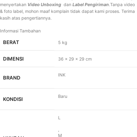
menyertakan
Video Unboxing
dan
Label Pengiriman
.Tanpa video
& foto label, mohon maaf komplain tidak dapat kami proses. Terima
kasih atas pengertiannya.
Informasi Tambahan
BERAT
5 kg
DIMENSI
36 × 29 × 29 cm
INK
BRAND
Baru
KONDISI
L
,
M