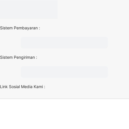
Sistem Pembayaran :
Sistem Pengiriman :
Link Sosial Media Kami :
TEXASHELM
@ 2025 DI MODIFIKASI OLEH
OWNER
. PREMIUM E-COMMERCE BY
XTEMOS STUDIO.
Shop
0
Cart